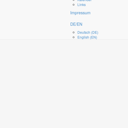
Links
Impressum
Copyright 2017
equip-foto.de
DE/EN
Werben bei equipe-foto.de
Deutsch (DE)
English (EN)