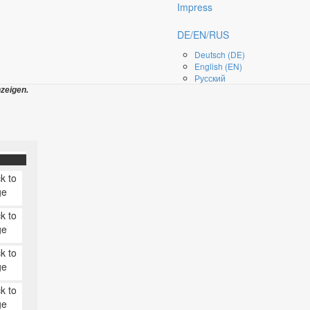
t wundern
Impress
wir eure
DE/EN/RUS
Deutsch (DE)
English (EN)
Русский
g oder
zeigen.