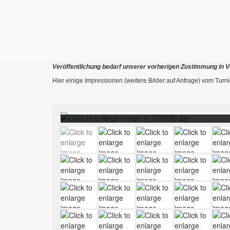
Solltet ihr eure Bilder einsehen mögen schickt uns bi
wenn wir ein klein wenig Zeit benötigen die Fotoanfrag
angefragt Bilder online haben.
WICHTIG:
Die Bildmaterialien sowie der Inhalt in den Galerien sind urhe
Veröffentlichung bedarf unserer vorherigen Zustimmung in V
Hier einige Impressionen (weitere Bilder auf Anfrage) vom Turni