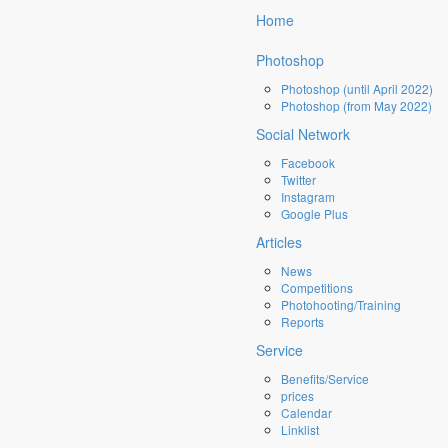
×
Home
17
Photoshop
Photoshop (until April 2022)
DATE:
01/04/2017
Photoshop (from May 2022)
Social Network
Tagged under:
Vielseitigkeit, Eventing,
Eiskiste Cup, Reit TV Cup,
Facebook
Schneppenheim Cup, RV Seydlitz Kamp,
Twitter
gehrte
Kamp Lintfort
Instagram
Google Plus
Articles
0h die
News
ie VL
Competitions
tartet
Photohooting/Training
er zu
Reports
Service
Benefits/Service
 in
prices
Calendar
Linklist