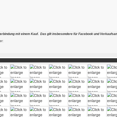
tte über das unten angehängte Kontaktformular eine Anfrage. Bitte nich
en zu bearbeiten...wir schicken euch schnellstmöglich eine Info sobald 
berrechtlich geschützt, dass heißt, jegliche digitale und analoge Vervielfältigun
erbindung mit einem Kauf. Das gilt insbesondere für Facebook und Verkaufsan
er: